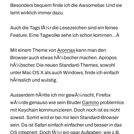
Besonders bequem finde ich die Awsomebar. Und sie
lernt wirklich immer dazu.
Auch die Tags fÃ¼r die Lesezeichen sind ein feines
Feature. Eine Tagwolke sehe ich schon kommen…Â
Mit einem Theme von
Aronnax
kann man den
Browser auch etwas hÃ¼bscher machen. Apropos
hÃ¼bscher. Die neuen Standard-Themes, sowohl
unter Mac OS X als auch Windows, finde ich einfach
hÃ¤sslich und wulstig.
Ausserdem hÃ¤tte ich mir gewÃ¼nscht, Firefox
wÃ¼rde genauso wie sein Bruder
Camino
problemlos
mit Keychain kommunizieren. Doch noch ist es nicht
soweit. Somit wird er bei mir kein Standard-Browser
sein. Da ist Safari einfach einfacher und besser in das
OS integriert. Doch fÃ¼r ein paar Aufgaben, wie z.B.