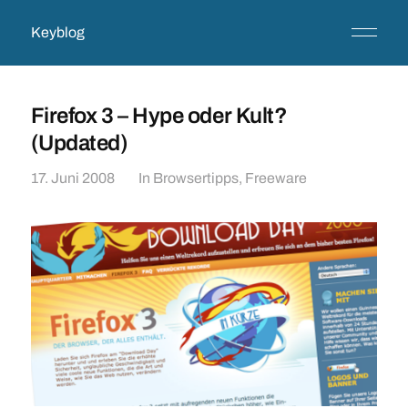
Keyblog
Firefox 3 – Hype oder Kult?
(Updated)
17. Juni 2008
In
Browsertipps
,
Freeware