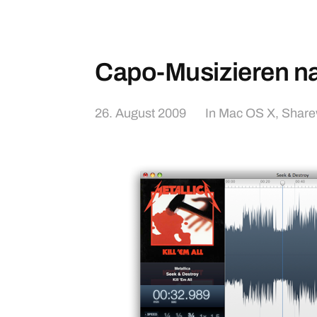
Capo-Musizieren n
26. August 2009
In
Mac OS X
,
Share