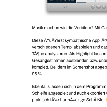
Musik machen wie die Vorbilder? Mit
Ca
Diese Ã¤uÃŸerst sympathische App lÃ¤
verschiedenen Tempi abspielen und dadu
TÃ¶ne analysieren. Als Highlight lassen
Gesangsstimmen ausblenden bzw. unte
komplett. Bei dem im Screenshot abgebi
95 %.
Ebenfalls lassen sich in dem Programm d
Schleife abgespielt und auch exportie
praktisch fÃ¼r hartnÃ¤ckige SchÃ¼ler