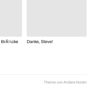
s BrÃ¼cke
Danke, Steve!
Theme von
Anders Norén