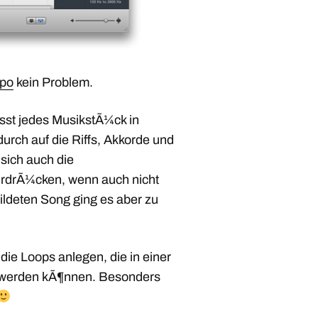
po
kein Problem.
sst jedes MusikstÃ¼ck in
rch auf die Riffs, Akkorde und
 sich auch die
rdrÃ¼cken, wenn auch nicht
ldeten Song ging es aber zu
ie Loops anlegen, die in einer
rt werden kÃ¶nnen. Besonders