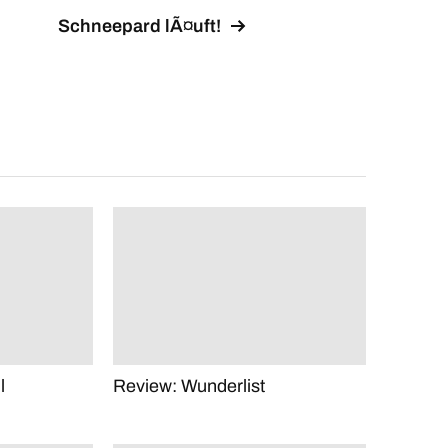
Schneepard lÃ¤uft!
l
Review: Wunderlist