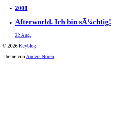
2008
Afterworld. Ich bin sÃ¼chtig!
22 Aug.
© 2026
Keyblog
Theme von
Anders Norén