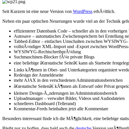
Seit Kurzem ist eine neue Version von
WordPress
erhÃ¤ltlich.
Neben ein paar optischen Neuerungen wurde viel an der Technik gefeil
effizienterer Datenbank Code – schneller als in den vorherigen
Autosave – automatisches Zwischenspeichern bei Erstellung n
Tabbed-Editor – einfaches Umschalten zwischen WYSIWYG- u
vollstÃ¤ndiger XML-Import und -Export zwischen WordPress
WYSIWYG-RechtschreibprÃ¼fung
Suchmaschinen-Blocker fÃ¼r private Blogs
eine beliebige â€œstatische Seiteâ€ kann als Startseite festgele
Links kÃ¶nnen in Ober- und Unterkategorien organisiert werd
Redesign der Anmeldeseite
mehr AJAX in den verschiedenen Administrationsbereichen
â€œstatische Seitenâ€ kÃ¶nnen als Entwurf oder Privat gespei
kleinere Design-Ã„nderungen im Administrationsbereich
Uploadmanager – verwaltet Bilder, Videos und Audiodateien
schnelleres Dashboard (Tellerand)
Kommentar-Feeds beinhalten jetzt alle Kommentare
Besonders interessant finde ich die MÃ¶glichkeit, eine beliebige statis
Bleibt nur zu hoffen, dass bald auch die
deutsche
Version verÃ¶ffentli