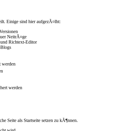
t. Einige sind hier aufgezÃ¤lht:
 Versionen
euer NeitrÃ¤ge
nd Richtext-Editor
-Blogs
gt werden
en
chert werden
che Seite als Startseite setzen zu kÃ¶nnen.
cht wird.