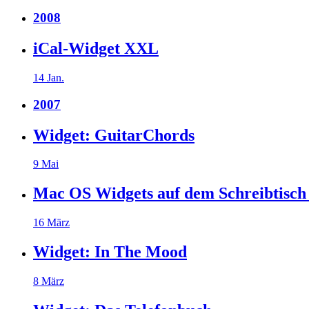
2008
iCal-Widget XXL
14 Jan.
2007
Widget: GuitarChords
9 Mai
Mac OS Widgets auf dem Schreibtisch 
16 März
Widget: In The Mood
8 März