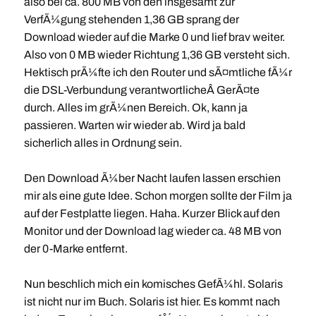
also bei ca. 800 MB von den insgesamt zur
VerfÃ¼gung stehenden 1,36 GB sprang der
Download wieder auf die Marke 0 und lief brav weiter.
Also von 0 MB wieder Richtung 1,36 GB versteht sich.
Hektisch prÃ¼fte ich den Router und sÃ¤mtliche fÃ¼r
die DSL-Verbundung verantwortlicheÂ GerÃ¤te
durch. Alles im grÃ¼nen Bereich. Ok, kann ja
passieren. Warten wir wieder ab. Wird ja bald
sicherlich alles in Ordnung sein.
Den Download Ã¼ber Nacht laufen lassen erschien
mir als eine gute Idee. Schon morgen sollte der Film ja
auf der Festplatte liegen. Haha. Kurzer Blick auf den
Monitor und der Download lag wieder ca. 48 MB von
der 0-Marke entfernt.
Nun beschlich mich ein komisches GefÃ¼hl. Solaris
ist nicht nur im Buch. Solaris ist hier. Es kommt nach