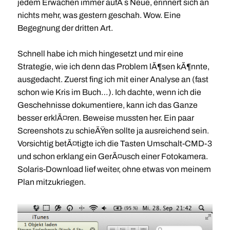
jedem Erwachen immer aufÂ´s Neue, erinnert sich an
nichts mehr, was gestern geschah. Wow. Eine
Begegnung der dritten Art.
Schnell habe ich mich hingesetzt und mir eine
Strategie, wie ich denn das Problem lÃ¶sen kÃ¶nnte,
ausgedacht. Zuerst fing ich mit einer Analyse an (fast
schon wie Kris im Buch…). Ich dachte, wenn ich die
Geschehnisse dokumentiere, kann ich das Ganze
besser erklÃ¤ren. Beweise mussten her. Ein paar
Screenshots zu schieÃŸen sollte ja ausreichend sein.
Vorsichtig betÃ¤tigte ich die Tasten Umschalt-CMD-3
und schon erklang ein GerÃ¤usch einer Fotokamera.
Solaris-Download lief weiter, ohne etwas von meinem
Plan mitzukriegen.