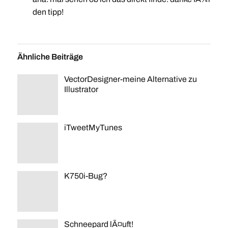
den tipp!
Ähnliche Beiträge
VectorDesigner-meine Alternative zu
Illustrator
iTweetMyTunes
K750i-Bug?
Schneepard lÃ¤uft!