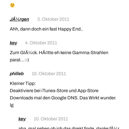
JÃ¼rgen
3. Oktober 2011
Ahh, dann doch ein fast Happy End..
key
4. Oktober 2011
Zum GlÃ¼ck. HÃ¤tte eh keine Gamma-Strahlen
parat…:-)
philleb
10. Oktober 2011
Kleiner Tipp:
Deaktiviere bei iTunes-Store und App-Store
Downloads mal den Google DNS. Das Wirkt wunder.
lg
key
10. Oktober 2011
aha. mal sehen ob ich das direkt finde. danke fÃ¼r