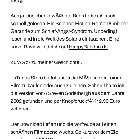
Zeug.
Ach ja, das oben erwÃ¤hnte Buch habe ich auch
schnell gelesen. Ein Science-Fiction-RomanÂ mit der
Garantie zum Schlaf-Angst-Syndrom. Unbedingt
lesen und in die Welt des Solaris eintauchen. Eine
kurze Review findet ihr auf
HappyBuddha.de
.
ZurÃ¼ck zu meiner Geschichte…
…iTunes Store bietet uns ja die MÃ¶glichkeit, einen
Film zu kaufen oder auch zu leihen. Schnell habe ich
die Version vonÂ Steven Soderbergh aus dem Jahre
2002 gefunden und per Knopfdruck fÃ¼r 2,99 Euro
geliehen.
Der Download lief an und die Vorfreude auf einen
schÃ¶nen Filmabend wuchs. So kurz vor dem Ziel,