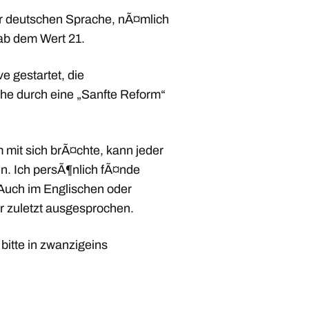
r deutschen Sprache, nÃ¤mlich
ab dem Wert 21.
ive gestartet, die
he durch eine „Sanfte Reform“
 mit sich brÃ¤chte, kann jeder
n. Ich persÃ¶nlich fÃ¤nde
 Auch im Englischen oder
r zuletzt ausgesprochen.
bitte in zwanzigeins