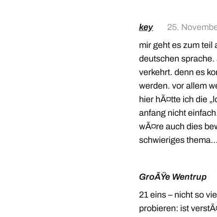
key
25. Novembe
mir geht es zum teil
deutschen sprache. 
verkehrt. denn es ko
werden. vor allem we
hier hÃ¤tte ich die 
anfang nicht einfach
wÃ¤re auch dies bew
schwieriges thema
GroÃŸe Wentrup
21 eins – nicht so v
probieren: ist verst