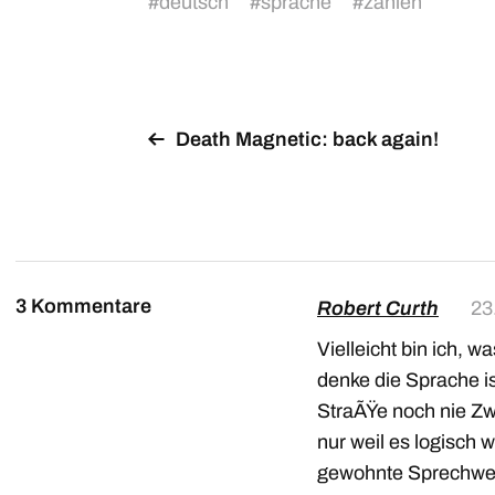
#
deutsch
#
sprache
#
zahlen
Death Magnetic: back again!
3 Kommentare
Robert Curth
23
Vielleicht bin ich, 
denke die Sprache ist
StraÃŸe noch nie Zw
nur weil es logisch 
gewohnte Sprechwe