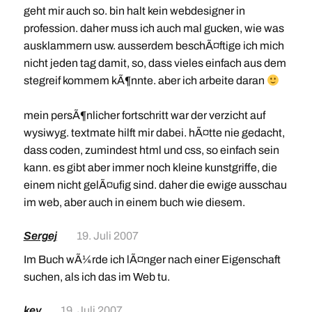
geht mir auch so. bin halt kein webdesigner in
profession. daher muss ich auch mal gucken, wie was
ausklammern usw. ausserdem beschÃ¤ftige ich mich
nicht jeden tag damit, so, dass vieles einfach aus dem
stegreif kommem kÃ¶nnte. aber ich arbeite daran
mein persÃ¶nlicher fortschritt war der verzicht auf
wysiwyg. textmate hilft mir dabei. hÃ¤tte nie gedacht,
dass coden, zumindest html und css, so einfach sein
kann. es gibt aber immer noch kleine kunstgriffe, die
einem nicht gelÃ¤ufig sind. daher die ewige ausschau
im web, aber auch in einem buch wie diesem.
Sergej
19. Juli 2007
Im Buch wÃ¼rde ich lÃ¤nger nach einer Eigenschaft
suchen, als ich das im Web tu.
key
19. Juli 2007