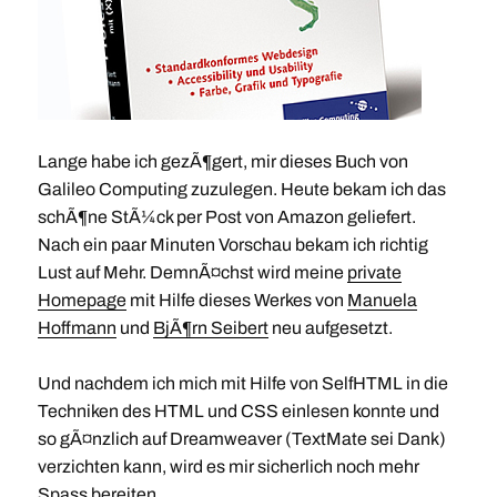
Lange habe ich gezÃ¶gert, mir dieses Buch von
Galileo Computing zuzulegen. Heute bekam ich das
schÃ¶ne StÃ¼ck per Post von Amazon geliefert.
Nach ein paar Minuten Vorschau bekam ich richtig
Lust auf Mehr. DemnÃ¤chst wird meine
private
Homepage
mit Hilfe dieses Werkes von
Manuela
Hoffmann
und
BjÃ¶rn Seibert
neu aufgesetzt.
Und nachdem ich mich mit Hilfe von SelfHTML in die
Techniken des HTML und CSS einlesen konnte und
so gÃ¤nzlich auf Dreamweaver (TextMate sei Dank)
verzichten kann, wird es mir sicherlich noch mehr
Spass bereiten.