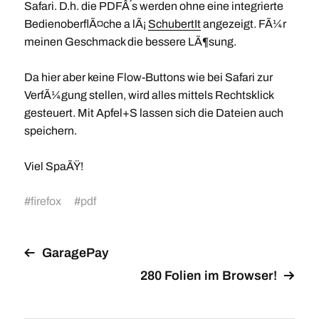
Safari. D.h. die PDFÂ´s werden ohne eine integrierte
BedienoberflÃ¤che a lÃ¡
SchubertIt
angezeigt. FÃ¼r
meinen Geschmack die bessere LÃ¶sung.
Da hier aber keine Flow-Buttons wie bei Safari zur
VerfÃ¼gung stellen, wird alles mittels Rechtsklick
gesteuert. Mit Apfel+S lassen sich die Dateien auch
speichern.
Viel SpaÃŸ!
#
firefox
#
pdf
GaragePay
280 Folien im Browser!