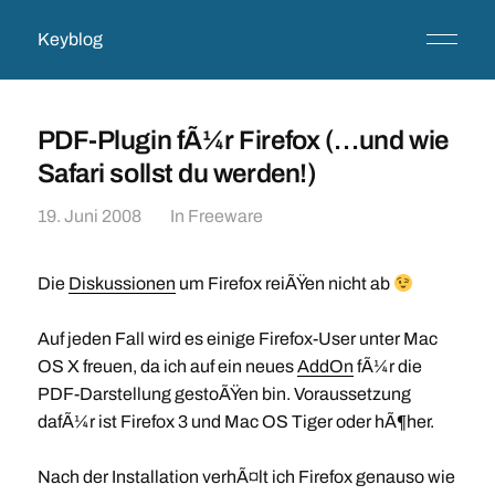
Keyblog
PDF-Plugin fÃ¼r Firefox (…und wie
Safari sollst du werden!)
19. Juni 2008
In
Freeware
Die
Diskussionen
um Firefox reiÃŸen nicht ab
Auf jeden Fall wird es einige Firefox-User unter Mac
OS X freuen, da ich auf ein neues
AddOn
fÃ¼r die
PDF-Darstellung gestoÃŸen bin. Voraussetzung
dafÃ¼r ist Firefox 3 und Mac OS Tiger oder hÃ¶her.
Nach der Installation verhÃ¤lt ich Firefox genauso wie