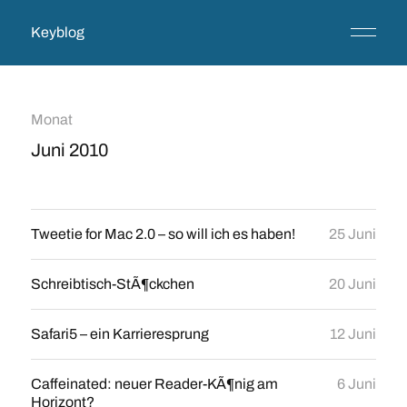
Keyblog
Monat
Juni 2010
Tweetie for Mac 2.0 – so will ich es haben!
25 Juni
Schreibtisch-StÃ¶ckchen
20 Juni
Safari5 – ein Karrieresprung
12 Juni
Caffeinated: neuer Reader-KÃ¶nig am
6 Juni
Horizont?