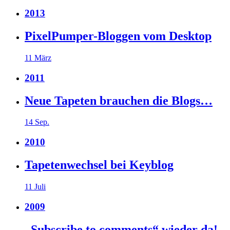
2013
PixelPumper-Bloggen vom Desktop
11 März
2011
Neue Tapeten brauchen die Blogs…
14 Sep.
2010
Tapetenwechsel bei Keyblog
11 Juli
2009
„Subscribe to comments“ wieder da!