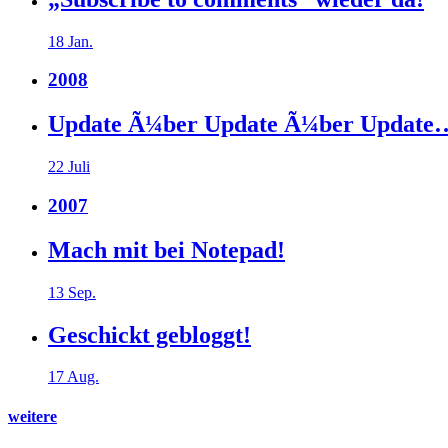
18 Jan.
2008
Update Ã¼ber Update Ã¼ber Update
22 Juli
2007
Mach mit bei Notepad!
13 Sep.
Geschickt gebloggt!
17 Aug.
weitere